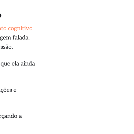
o
to cognitivo
agem falada,
ssão.
que ela ainda
ações e
orçando a