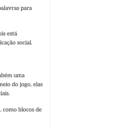
palavras para
is está
cação social.
também uma
eio do jogo, elas
ais.
, como blocos de