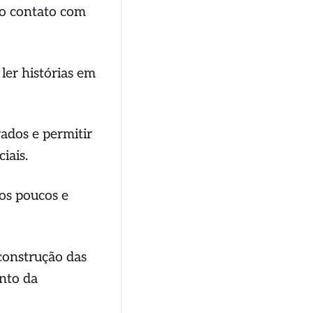
 o contato com
ler histórias em
rados e permitir
iais.
os poucos e
 construção das
nto da