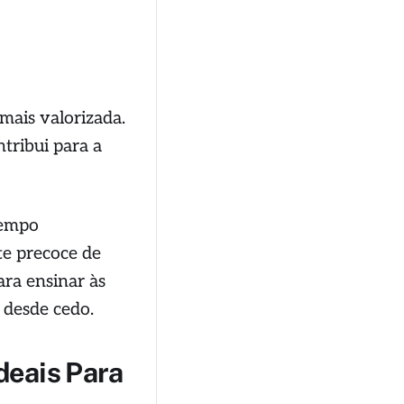
mais valorizada.
tribui para a
tempo
te precoce de
ara ensinar às
 desde cedo.
deais Para