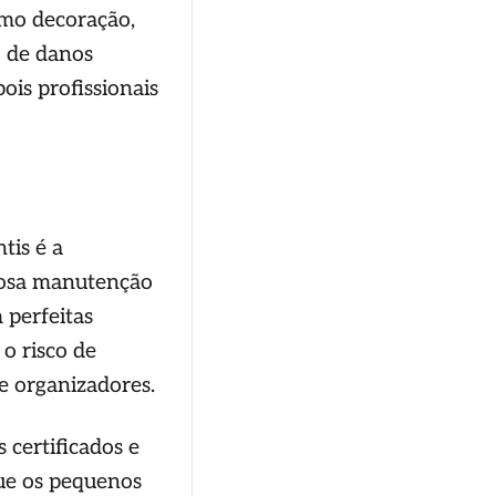
omo decoração,
o de danos
is profissionais
tis é a
rosa manutenção
 perfeitas
o risco de
e organizadores.
certificados e
ue os pequenos