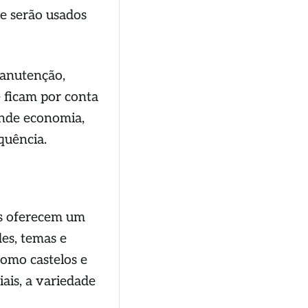
e serão usados
manutenção,
 ficam por conta
ande economia,
quência.
os oferecem um
es, temas e
como castelos e
iais, a variedade