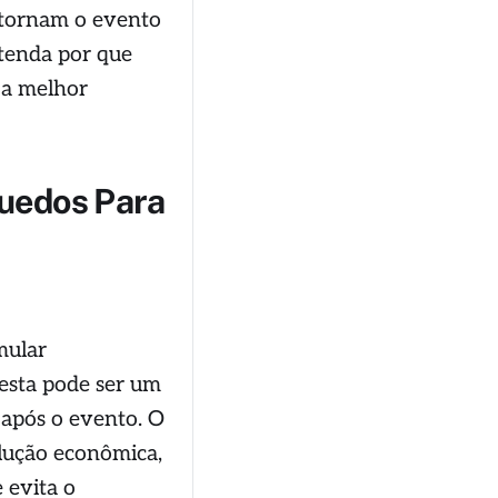
e tornam o evento
ntenda por que
é a melhor
uedos Para
mular
esta pode ser um
 após o evento. O
lução econômica,
 evita o