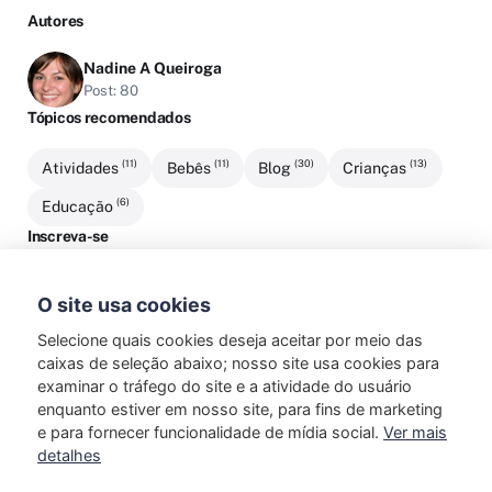
Autores
Nadine A Queiroga
Post: 80
Tópicos recomendados
(11)
(11)
(30)
(13)
Atividades
Bebês
Blog
Crianças
(6)
Educação
Inscreva-se
Cadastre-se para receber atualizações por e-mail e saber o
que está acontecendo conosco!
O site usa cookies
...
Selecione quais cookies deseja aceitar por meio das
Somos um blog voltado para as crianças! Aqui você irá
caixas de seleção abaixo; nosso site usa cookies para
encontrar brincadeiras, sugestões, viagens, passeios,
examinar o tráfego do site e a atividade do usuário
recreações, técnicas de aprendizado infantil e muito mais! O
enquanto estiver em nosso site, para fins de marketing
mundo da criança agora tem nome: Criança faz Arte! Todos
e para fornecer funcionalidade de mídia social.
Ver mais
os artigos aqui do site são revisados por uma pedagoga
detalhes
experiente. Então seja muito bem vindo e fique com a gente