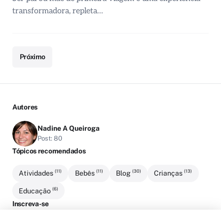
transformadora, repleta…
Próximo
Autores
Nadine A Queiroga
Post: 80
Tópicos recomendados
(11)
(11)
(30)
(13)
Atividades
Bebês
Blog
Crianças
(6)
Educação
Inscreva-se
Cadastre-se para receber atualizações por e-mail e saber o