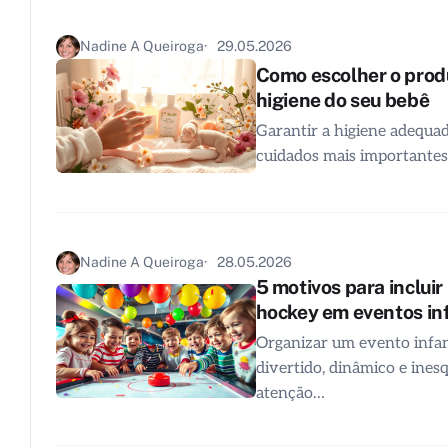
Nadine A Queiroga
29.05.2026
Como escolher o produ
higiene do seu bebê
Garantir a higiene adequa
cuidados mais importante
Nadine A Queiroga
28.05.2026
5 motivos para incluir
hockey em eventos in
Organizar um evento infant
divertido, dinâmico e ines
atenção…