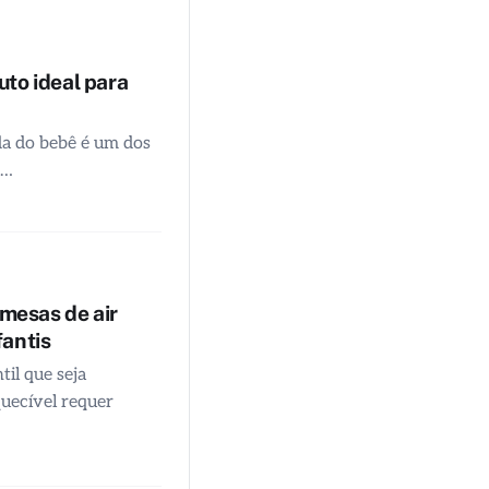
to ideal para
da do bebê é um dos
s…
 mesas de air
fantis
il que seja
quecível requer