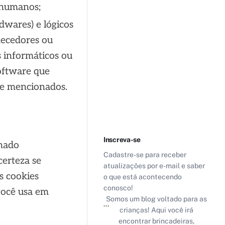
s humanos;
dwares) e lógicos
necedores ou
s informáticos ou
oftware que
te mencionados.
Inscreva-se
onado
Cadastre-se para receber
certeza se
atualizações por e-mail e saber
s cookies
o que está acontecendo
conosco!
você usa em
Somos um blog voltado para as
...
crianças! Aqui você irá
encontrar brincadeiras,