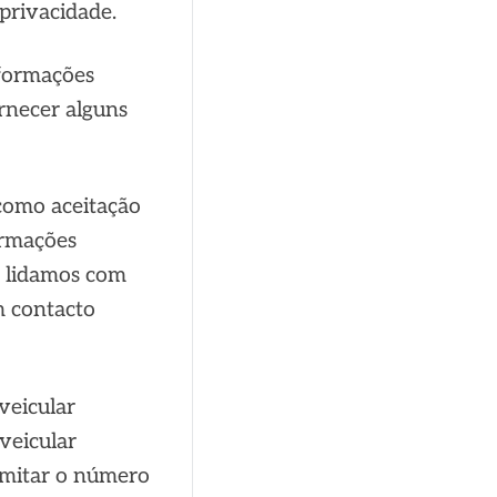
 privacidade
.
nformações
rnecer alguns
 como aceitação
ormações
o lidamos com
m contacto
veicular
veicular
imitar o número