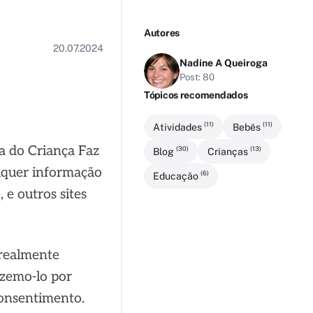
Autores
20.07.2024
Nadine A Queiroga
Post: 80
Tópicos recomendados
(11)
(11)
Atividades
Bebês
ca do Criança Faz
(30)
(13)
Blog
Crianças
alquer informação
(6)
Educação
e
, e outros sites
 realmente
azemo-lo por
consentimento.