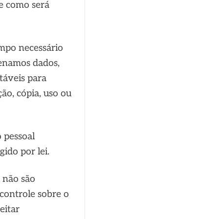
e como será
mpo necessário
zenamos dados,
veis ​​para
ão, cópia, uso ou
 pessoal
ido por lei.
e não são
controle sobre o
eitar