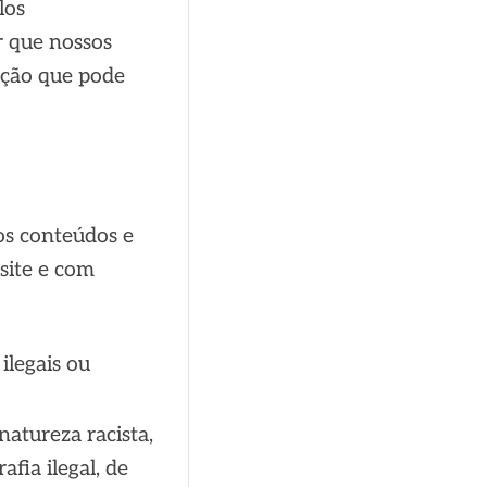
los
r que nossos
oção que pode
os conteúdos e
site e com
ilegais ou
atureza racista,
afia ilegal, de